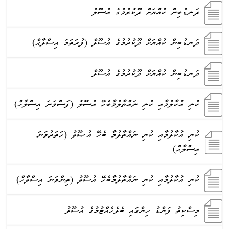
ދަނޑުބިން ކުއްޔަށް ދޫކުރުމުގެ އުސޫލު
ދަނޑުބިން ކުއްޔަށް ދޫކުރުމުގެ އުސޫލް (ފުރަތަމަ އިސްލާޙް)
ދަނޑުބިން ކުއްޔަށް ދޫކުރުމުގެ އުސޫލް
ކުނި އުކާލުމާއި ކުނި ނައްތާލުމާބެހޭ އުސޫލު (ފަސްވަނަ އިސްލާހް)
ކުނި އުކާލުމާއި ކުނި ނައްތާލުމާ ބެހޭ އުޞޫލު (ހަތަރުވަނަ
އިސްލާޙް)
ކުނި އުކާލުމާއި ކުނި ނައްތާލުމާބެހޭ އުސޫލު (ތިންވަނަ އިސްލާހް)
މިސްކިތު ފަންޑު ހިންގައި ބެލެހެއްޓުމުގެ އުސޫލު