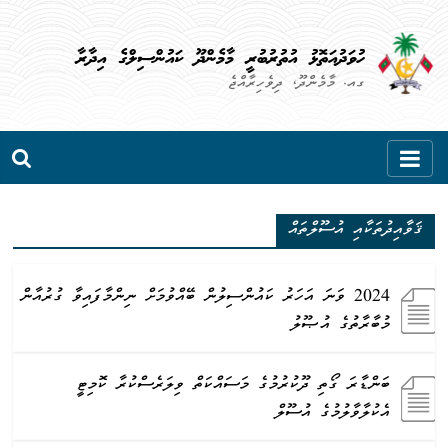
Skip
to
ހުވަދުއަތޮޅު އުތުރުބުރީ މާމެންދޫ ކައުންސިލްގެ އިދާރާ
content
ގއ. މާމެންދޫ، ދިވެހިރާއްޖެ
ޤަވާއިދުތަކާއި އުސޫލްތައް
2024 ވަނަ އަހަރު ކައުންސިލުން ބޭއްވުމަށް ނިންމާފައިވާ ގުރުއާން
މުބާރާތުގެ އުޞޫލު
ބަންޑާރަ ގޯތި ދޫކުރުމުގެ މަސައްކަތް ވިލަރެސްކުރާ ކޮމިޓީ
އެކުލާވާލުމުގެ އުސޫލް