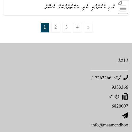
ކުނި އުކާލުމާއި ކުނި ނައްތާލުމާބެހޭ އުސޫލު
1
2
3
4
»
ގުޅުއްވާ
ފޯން: 7262266 /
9333366
ފެކްސް:
6820007
info@maamendhoo