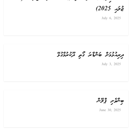
ޖުލައި 2025)
July 6, 2025
ދިރިއުޅުމަށް ބަންޑާރަ ގޯތި ދޫކުރުމާގުޅޭ
July 3, 2025
ބިނާވެށި ޕްލޭން
June 30, 2025