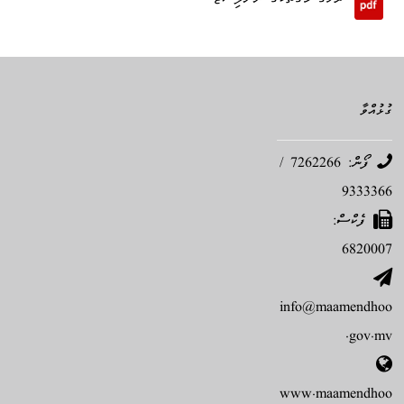
ރަށުގެ މަގުތަކުގެ ނަންލިސްޓް
ގުޅުއްވާ
ފޯން: 7262266 /
9333366
ފެކްސް:
6820007
info@maamendhoo
.gov.mv
www.maamendhoo