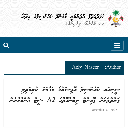
Skip
to
ހުވަދުއަތޮޅު އުތުރުބުރީ މާމެންދޫ ކައުންސިލްގެ އިދާރާ
content
ގއ. މާމެންދޫ، ދިވެހިރާއްޖެ
Azly Naseer
Author:
ސީނިއަރ ކައުންސިލް އޮފިސަރުގެ މަގާމަށް ކުރިމަތިލި
ފަރާތްތަކަށް ޕޮއިންޓް ލިބުނުގޮތުގެ A2 ޝީޓް އާންމުކުރުން
December 8, 2025