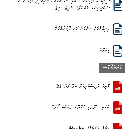
ސީނިއަރ ފައިނޭންސް އޮފިސަރ މަގާމަށް ކުރިމަތިލި ފަރާތްތަކުގެ
ސްކްރީނިންގ މަރުހަލާގެ ނަތީޖާ ޝީޓު
ދިރިއުޅުމަށް ބަންޑާރަ ގޯތި ދޫކުރުމާގުޅޭ
އިޢުލާން
ޑައުންލޯޑްސް
ގޯތީގެ ރަޖިސްޓްރީއަށް އެދޭ ފޯމް R1
ތަކެތި ސަޕްލައި ކޮށްދޭނެ ފަރާތެއް ހޯދުން