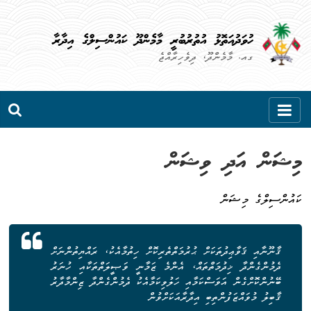
Skip
to
ހުވަދުއަތޮޅު އުތުރުބުރީ މާމެންދޫ ކައުންސިލްގެ އިދާރާ
content
ގއ. މާމެންދޫ، ދިވެހިރާއްޖެ
މިޝަން އަދި ވިޝަން
ކައުންސިލްގެ މިޝަން
ޤާނޫނާއި ޤަވާޢިދުތަކަށް ޙުރުމަތްތެރިކޮށް ހިތުމާއެކު، ރައްޔިތުންނަށް
ދެމުންގެންދާ ޚިދުމަތްތައް، އެންމެ ޒަމާނީ ވަޞީލަތްތަކާއި ހުނަރު
ބޭނުންކޮށްގެން އަވަސްކަމާއި ހަލުވިކަމާއެކު ދެމުންގެންދާ ޒިންމާދާރު
ޤާބިލު މުވައްޒަފުންތިބި އިދާރާއަކަށްވުން