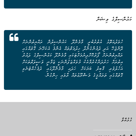
ކައުންސިލްގެ ވިޝަން
ހުވަދުއަތޮޅު އުތުރުބުރީ މާމެންދޫ ކައުންސިލުން ރައްޔިތުންނަށް
ދޭންޖެހޭ އަދި ދެމުންގެންދާ ޚިދުމަތްތައް އެންމެ އެކަށޭނަ ގޮތެއްގައި
ރައްޔިތުންނަށް ފޯރުކޮށްދިނުމަށްޓަކައި މާމެންދޫ ކައުންސިލްގެ ދައުރު
އިތުރަށް ހަރުދަނާކުރުމާއެކު މުވައްޒަފުންނަކީ ޒަމާނީ ވަޞީލަތްތަކަށް
އަހުލުވެރި ޤާބިލު ބަޔަކަށް ހަދައި މާމެންދޫގައި ދެމެހެއްޓެނެވި
ގޮތެއްގައި ތަރައްޤީގެ މަޝްރޫޢުތައް ރާވައި ހިންގުން.
ގުޅުއްވާ