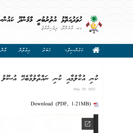
ހުވަދުއަތޮޅު އުތުރުބުރީ މާމެންދޫ ކައުންސ
ގއ. މާމެންދޫ، ދިވެހިރާއްޖެ
ކައުންސިލް
ޚަބަރު
އިޢުލާން
އާންމ
ކުނި އުކާލުމާއި ކުނި ނައްތާލުމާބެހޭ އުސޫލު
May 29, 2022
Download (PDF, 1.21MB)