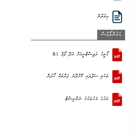
އިޢުލާން
ޑައުންލޯޑްސް
ގޯތީގެ ރަޖިސްޓްރީއަށް އެދޭ ފޯމް R1
ތަކެތި ސަޕްލައި ކޮށްދޭނެ ފަރާތެއް ހޯދުން
ރަށުގެ މަގުތަކުގެ ނަންލިސްޓް