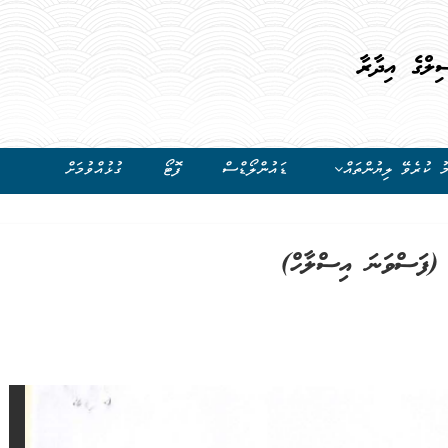
ިލްގެ އިދާރާ
ު ކުރެވޭ ލިޔުންތައް
ޑައުންލޯޑްސް
ފޮޓޯ
ގުޅުއްވުމަށް
 (ފަސްވަނަ އިސްލާހް)