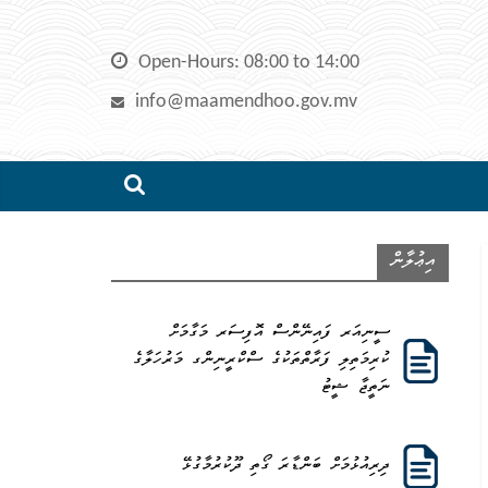
Skip
to
Open-Hours: 08:00 to 14:00
content
info@maamendhoo.gov.mv
އިޢުލާން
ސީނިއަރ ފައިނޭންސް އޮފިސަރ މަގާމަށް
ކުރިމަތިލި ފަރާތްތަކުގެ ސްކްރީނިންގ މަރުހަލާގެ
ނަތީޖާ ޝީޓު
ދިރިއުޅުމަށް ބަންޑާރަ ގޯތި ދޫކުރުމާގުޅޭ