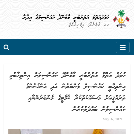
Skip
to
ހުވަދުއަތޮޅު އުތުރުބުރީ މާމެންދޫ ކައުންސިލްގެ އިދާރާ
content
ގއ. މާމެންދޫ، ދިވެހިރާއްޖެ
ހުވަދު އަތޮޅު އުތުރުބުރީ މާމެންދޫ ކައުންސިލަށް އިންތިހާބުވި
އިންތިހާބީ ކައުންސިލް މެންބަރުން އަދި އަންހެނުންގެ
ތަރައްޤީއަށް މަސައްކަތްކުރާ ކޮމެޓީގެ މެންބަރުންނާއި
ކައުންސިލުން ބައްދަލުކުރުން
May 6, 2021