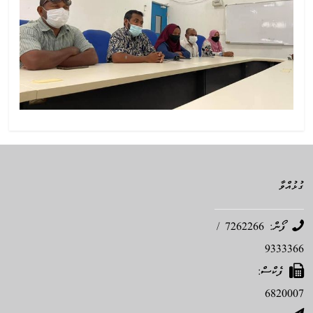
ގުޅުއްވާ
ފޯން: 7262266 /
9333366
ފެކްސް:
6820007