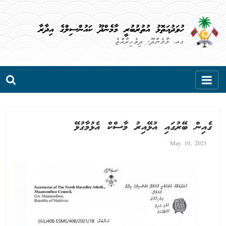
Skip
to
ހުވަދުއަތޮޅު އުތުރުބުރީ މާމެންދޫ ކައުންސިލްގެ އިދާރާ
content
ގއ. މާމެންދޫ، ދިވެހިރާއްޖެ
ގެއިން ބޭރުގައި އުޅޭއިރު މާސްކް އެޅުމާގުޅޭ
May 10, 2021