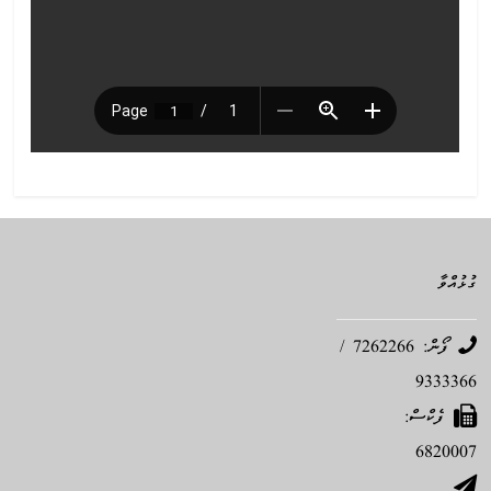
ގުޅުއްވާ
ފޯން: 7262266 /
9333366
ފެކްސް:
6820007