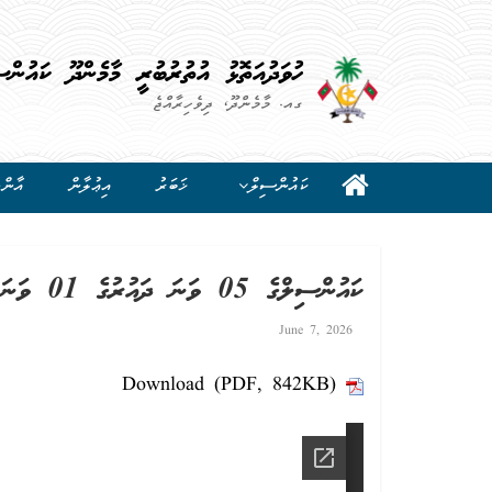
ހުވަދުއަތޮޅު އުތުރުބުރީ މާމެންދޫ ކައުންސ
ގއ. މާމެންދޫ، ދިވެހިރާއްޖެ
ކައުންސިލް
ޚަބަރު
އިޢުލާން
އާންމ
ކައުންސިލްގެ 05 ވަނަ ދައުރުގެ 01 ވަނަ ޖަލްސާ (17 މޭ 2026)
June 7, 2026
Download (PDF, 842KB)