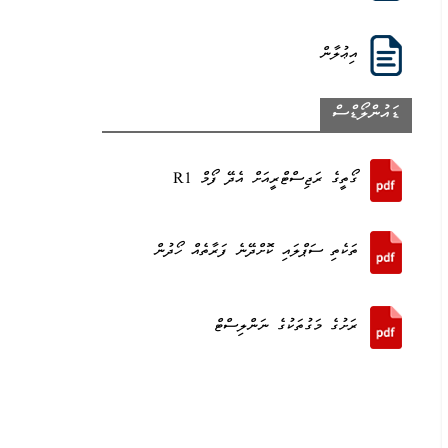
އިޢުލާން
ޑައުންލޯޑްސް
ގޯތީގެ ރަޖިސްޓްރީއަށް އެދޭ ފޯމް R1
ތަކެތި ސަޕްލައި ކޮށްދޭނެ ފަރާތެއް ހޯދުން
ރަށުގެ މަގުތަކުގެ ނަންލިސްޓް