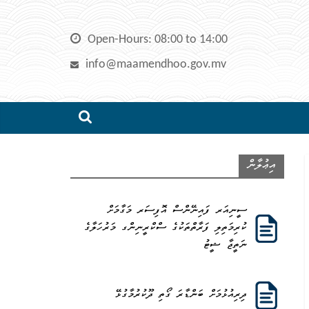
Skip
to
Open-Hours: 08:00 to 14:00
content
info@maamendhoo.gov.mv
އިޢުލާން
ސީނިއަރ ފައިނޭންސް އޮފިސަރ މަގާމަށް
ކުރިމަތިލި ފަރާތްތަކުގެ ސްކްރީނިންގ މަރުހަލާގެ
ނަތީޖާ ޝީޓު
ދިރިއުޅުމަށް ބަންޑާރަ ގޯތި ދޫކުރުމާގުޅޭ