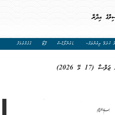
ިލްގެ އިދާރާ
ު ކުރެވޭ ލިޔުންތައް
ޑައުންލޯޑްސް
ފޮޓޯ
ގުޅުއްވުމަށް