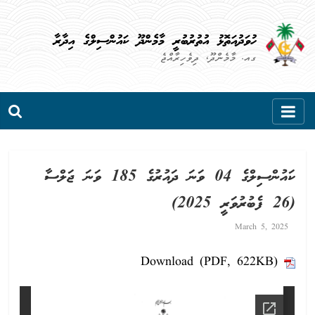
Skip
to
ހުވަދުއަތޮޅު އުތުރުބުރީ މާމެންދޫ ކައުންސިލްގެ އިދާރާ
content
ގއ. މާމެންދޫ، ދިވެހިރާއްޖެ
ކައުންސިލްގެ 04 ވަނަ ދައުރުގެ 185 ވަނަ ޖަލްސާ
(26 ފެބުރުވަރީ 2025)
March 5, 2025
Download (PDF, 622KB)