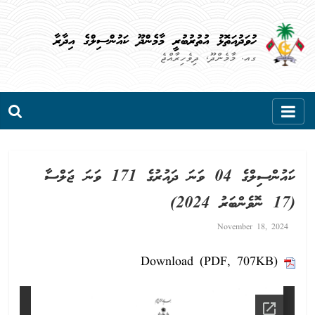
Skip
to
ހުވަދުއަތޮޅު އުތުރުބުރީ މާމެންދޫ ކައުންސިލްގެ އިދާރާ
content
ގއ. މާމެންދޫ، ދިވެހިރާއްޖެ
ކައުންސިލްގެ 04 ވަނަ ދައުރުގެ 171 ވަނަ ޖަލްސާ
(17 ނޮވެންބަރު 2024)
November 18, 2024
Download (PDF, 707KB)