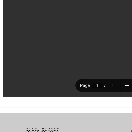
އާންމުކުރެވޭ ލިޔުންތައް