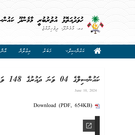
ހުވަދުއަތޮޅު އުތުރުބުރީ މާމެންދޫ ކައުންސ
ގއ. މާމެންދޫ، ދިވެހިރާއްޖެ
ކައުންސިލް
ޚަބަރު
އިޢުލާން
އާންމ
ކައުންސިލްގެ 04 ވަނަ ދައުރުގެ 148 ވަނަ ޖަލްސާ (5 ޖޫން 2024)
June 10, 2024
Download (PDF, 654KB)