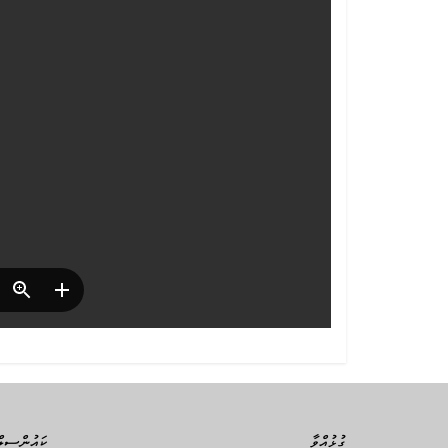
ގުޅުއްވާ
ކައުންސިލް