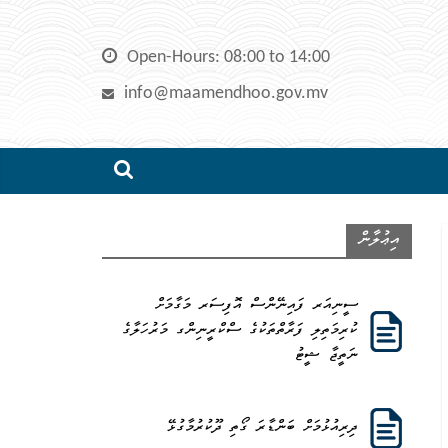
Skip
to
Open-Hours: 08:00 to 14:00
content
info@maamendhoo.gov.mv
އިޢުލާން
ސީނިއަރ ފައިނޭންސް އޮފިސަރ މަގާމަށް
ކުރިމަތިލި ފަރާތްތަކުގެ ސްކްރީނިންގ މަރުހަލާގެ
ނަތީޖާ ޝީޓު
ދިރިއުޅުމަށް ބަންޑާރަ ގޯތި ދޫކުރުމާގުޅޭ