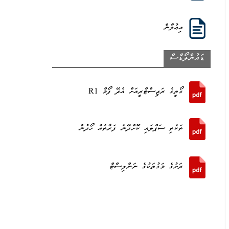
އިޢުލާން
ޑައުންލޯޑްސް
ގޯތީގެ ރަޖިސްޓްރީއަށް އެދޭ ފޯމް R1
ތަކެތި ސަޕްލައި ކޮށްދޭނެ ފަރާތެއް ހޯދުން
ރަށުގެ މަގުތަކުގެ ނަންލިސްޓް