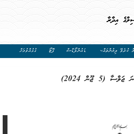
ިލްގެ އިދާރާ
ު ކުރެވޭ ލިޔުންތައް
ޑައުންލޯޑްސް
ފޮޓޯ
ގުޅުއްވުމަށް