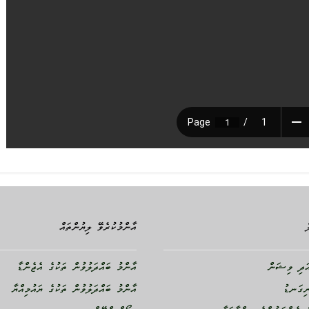
އާންމުކުރެވޭ ލިޔުންތައް
ދި ވިޝަން
އާންމު ބައްދަލުވުން ތަކުގެ އެޖެންޑާ
ނިގަނޑު
އާންމު ބައްދަލުވުން ތަކުގެ ޔައުމިއްޔާ