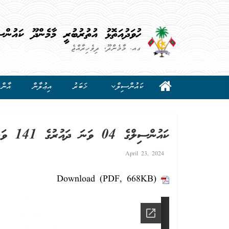
ހުވަދުއަތޮޅު އުތުރުބުރީ މާމެންދޫ ކައުންސ
ގއ. މާމެންދޫ، ދިވެހިރާއްޖެ
ކައުންސިލް
ޚަބަރު
އިޢުލާން
އާންމ
ކައުންސިލްގެ 04 ވަނަ ދައުރުގެ 141 ވަނަ ޖަލްސާ (17 އެޕްރީލް 2024)
April 23, 2024
Download (PDF, 668KB)