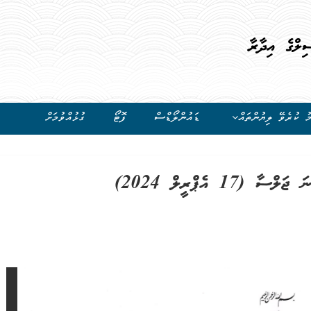
ިލްގެ އިދާރާ
ު ކުރެވޭ ލިޔުންތައް
ޑައުންލޯޑްސް
ފޮޓޯ
ގުޅުއްވުމަށް