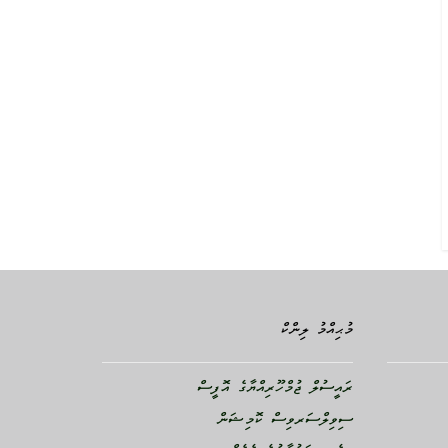
މުޙިއްމު ލިންކް
ރައީސުލް ޖުމްހޫރިއްޔާގެ އޮފީސް
ސިވިލްސަރވިސް ކޮމިޝަން