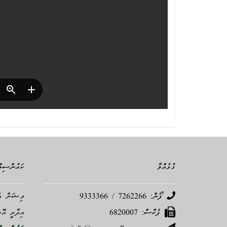
ގުޅުއްވާ
ކައުންސިލް
ފޯން: 7262266 / 9333366
މިޝަން އަ
ފެކްސް: 6820007
އިދާރީ އޮ