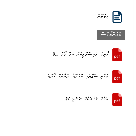
އިޢުލާން
ޑައުންލޯޑްސް
ގޯތީގެ ރަޖިސްޓްރީއަށް އެދޭ ފޯމް R1
ތަކެތި ސަޕްލައި ކޮށްދޭނެ ފަރާތެއް ހޯދުން
ރަށުގެ މަގުތަކުގެ ނަންލިސްޓް