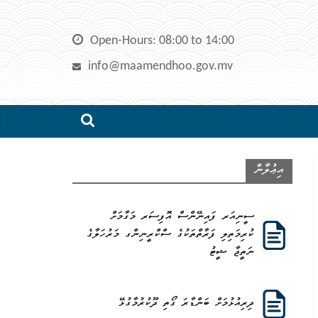
Skip
to
Open-Hours: 08:00 to 14:00
content
info@maamendhoo.gov.mv
އިޢުލާން
ސީނިއަރ ފައިނޭންސް އޮފިސަރ މަގާމަށް
ކުރިމަތިލި ފަރާތްތަކުގެ ސްކްރީނިންގ މަރުހަލާގެ
ނަތީޖާ ޝީޓު
ދިރިއުޅުމަށް ބަންޑާރަ ގޯތި ދޫކުރުމާގުޅޭ