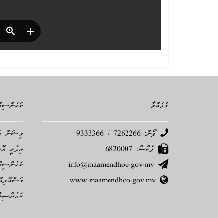
ގުޅުއްވާ
ކައުންސިލް
ފޯން: 7262266 / 9333366
މިޝަން އަ
ފެކްސް: 6820007
އިދާރީ އޮ
info@maamendhoo.gov.mv
ކައުންސިލް
www.maamendhoo.gov.mv
މަސްއޫލިއް
ކައުންސިލު