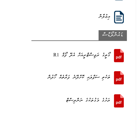
އިޢުލާން
ޑައުންލޯޑްސް
ގޯތީގެ ރަޖިސްޓްރީއަށް އެދޭ ފޯމް R1
ތަކެތި ސަޕްލައި ކޮށްދޭނެ ފަރާތެއް ހޯދުން
ރަށުގެ މަގުތަކުގެ ނަންލިސްޓް