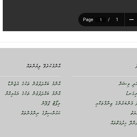
އާންމުކުރެވޭ ލިޔުންތައް
ދި ވިޝަން
އާންމު ބައްދަލުވުން ތަކުގެ އެޖެންޑާ
ނިގަނޑު
އާންމު ބައްދަލުވުން ތަކުގެ ޔައުމިއްޔާ
 މެންބަރުންގެ ޒިންމާތަކާއި
ރިޕޯޓް ޕްލޭން
ޔަތު
ކައުންސިލްގެ ނިންމުންތައް
ންދޭ ޚިދުމަތްތައް