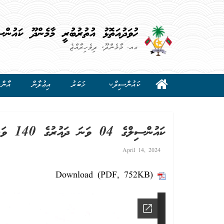
ހުވަދުއަތޮޅު އުތުރުބުރީ މާމެންދޫ ކައުންސ
ގއ. މާމެންދޫ، ދިވެހިރާއްޖެ
ކައުންސިލް
ޚަބަރު
އިޢުލާން
އާންމ
ކައުންސިލްގެ 04 ވަނަ ދައުރުގެ 140 ވަނަ ޖަލްސާ (27 މާރިޗް 2024)
April 14, 2024
Download (PDF, 752KB)