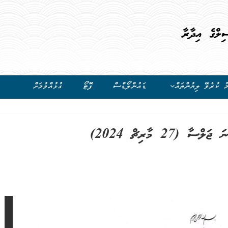
ިލްގެ އިދާރާ
ު ކުރެވޭ ލިޔުންތައް
ޑައުންލޯޑްސް
ފޮޓޯ
ގުޅުއްވުމަށް