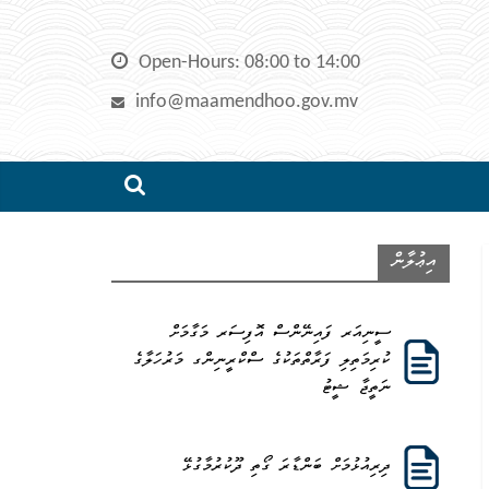
Skip
to
Open-Hours: 08:00 to 14:00
content
info@maamendhoo.gov.mv
އިޢުލާން
ސީނިއަރ ފައިނޭންސް އޮފިސަރ މަގާމަށް
ކުރިމަތިލި ފަރާތްތަކުގެ ސްކްރީނިންގ މަރުހަލާގެ
ނަތީޖާ ޝީޓު
ދިރިއުޅުމަށް ބަންޑާރަ ގޯތި ދޫކުރުމާގުޅޭ