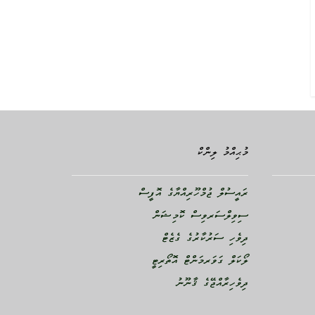
މުޙިއްމު ލިންކް
ރައީސުލް ޖުމްހޫރިއްޔާގެ އޮފީސް
ސިވިލްސަރވިސް ކޮމިޝަން
ދިވެހި ސަރުކާރުގެ ގެޒެޓް
ލޯކަލް ގަވަރމަންޓް އޮތޯރިޓީ
ދިވެހިރާއްޖޭގެ ޤާނޫނު