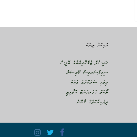
މުޙިއްމު ލިންކް
ރައީސުލް ޖުމްހޫރިއްޔާގެ އޮފީސް
ސިވިލްސަރވިސް ކޮމިޝަން
ދިވެހި ސަރުކާރުގެ ގެޒެޓް
ލޯކަލް ގަވަރމަންޓް އޮތޯރިޓީ
ދިވެހިރާއްޖޭގެ ޤާނޫނު