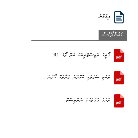
އިޢުލާން
ޑައުންލޯޑްސް
ގޯތީގެ ރަޖިސްޓްރީއަށް އެދޭ ފޯމް R1
ތަކެތި ސަޕްލައި ކޮށްދޭނެ ފަރާތެއް ހޯދުން
ރަށުގެ މަގުތަކުގެ ނަންލިސްޓް