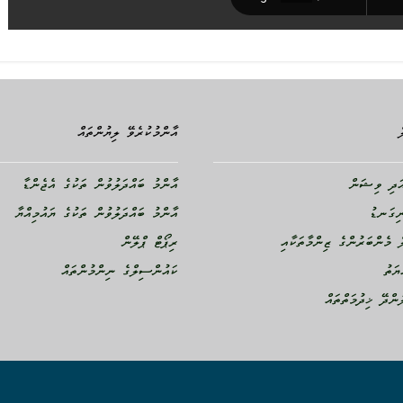
އާންމުކުރެވޭ ލިޔުންތައް
ދި ވިޝަން
އާންމު ބައްދަލުވުން ތަކުގެ އެޖެންޑާ
ނިގަނޑު
އާންމު ބައްދަލުވުން ތަކުގެ ޔައުމިއްޔާ
 މެންބަރުންގެ ޒިންމާތަކާއި
ރިޕޯޓް ޕްލޭން
ޔަތު
ކައުންސިލްގެ ނިންމުންތައް
ންދޭ ޚިދުމަތްތައް