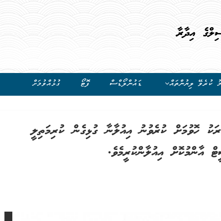
ިލްގެ އިދާރާ
ު ކުރެވޭ ލިޔުންތައް
ޑައުންލޯޑްސް
ފޮޓޯ
ގުޅުއްވުމަށް
ު ހޮވުމަށް ކުރެވުނު އިއުލާނާ ގުޅިގެން ކުރިމަތިލީ