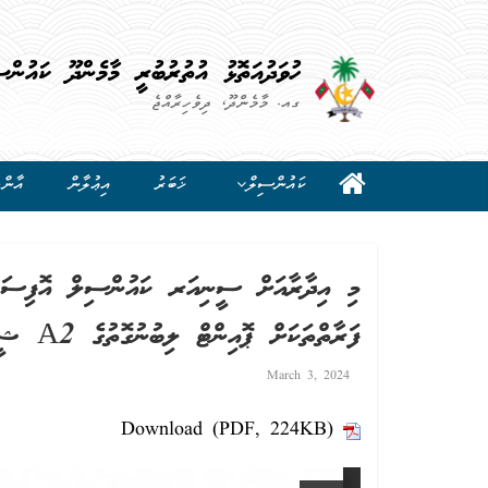
ހުވަދުއަތޮޅު އުތުރުބުރީ މާމެންދޫ ކައުންސ
ގއ. މާމެންދޫ، ދިވެހިރާއްޖެ
ކައުންސިލް
ޚަބަރު
އިޢުލާން
އާންމ
މި އިދާރާއަށް ސީނިއަރ ކައުންސިލް އޮފިސަރަކ
ފަރާތްތަކަށް ޕޮއިންޓް ލިބުނުގޮތުގެ A2 ޝީޓް އާންމުކޮށް އިއުލާންކުރީމެވެ.
March 3, 2024
Download (PDF, 224KB)