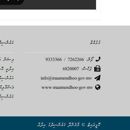
ގުޅުއްވާ
ކައުންސިލް
ފޯން: 7262266 / 9333366
މިޝަން އަ
ފެކްސް: 6820007
އިދާރީ އޮ
info@maamendhoo.gov.mv
ކައުންސިލް
www.maamendhoo.gov.mv
މަސްއޫލިއް
ކައުންސިލު