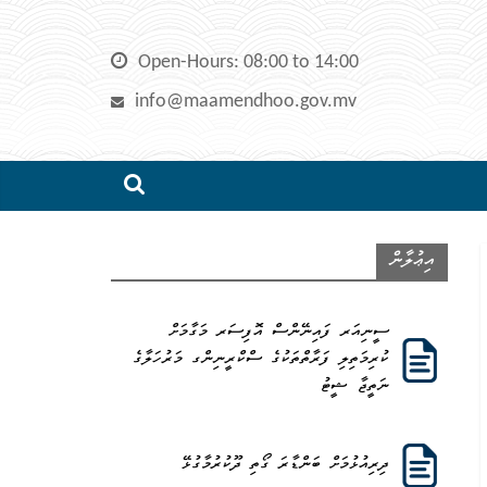
Skip
to
Open-Hours: 08:00 to 14:00
content
info@maamendhoo.gov.mv
އިޢުލާން
ސީނިއަރ ފައިނޭންސް އޮފިސަރ މަގާމަށް
ކުރިމަތިލި ފަރާތްތަކުގެ ސްކްރީނިންގ މަރުހަލާގެ
ނަތީޖާ ޝީޓު
ދިރިއުޅުމަށް ބަންޑާރަ ގޯތި ދޫކުރުމާގުޅޭ