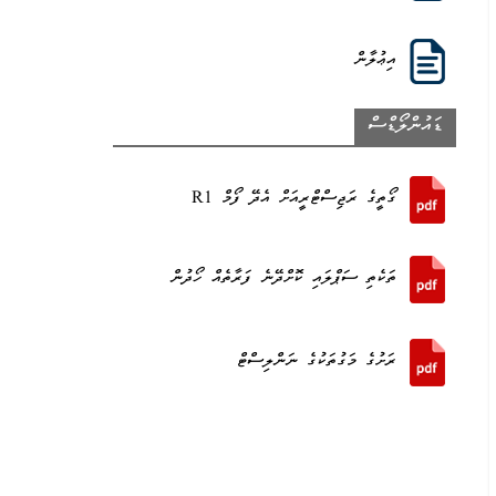
އިޢުލާން
ޑައުންލޯޑްސް
ގޯތީގެ ރަޖިސްޓްރީއަށް އެދޭ ފޯމް R1
ތަކެތި ސަޕްލައި ކޮށްދޭނެ ފަރާތެއް ހޯދުން
ރަށުގެ މަގުތަކުގެ ނަންލިސްޓް