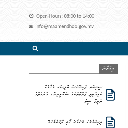
Skip
to
Open-Hours: 08:00 to 14:00
content
info@maamendhoo.gov.mv
އިޢުލާން
ސީނިއަރ ފައިނޭންސް އޮފިސަރ މަގާމަށް
ކުރިމަތިލި ފަރާތްތަކުގެ ސްކްރީނިންގ މަރުހަލާގެ
ނަތީޖާ ޝީޓު
ދިރިއުޅުމަށް ބަންޑާރަ ގޯތި ދޫކުރުމާގުޅޭ