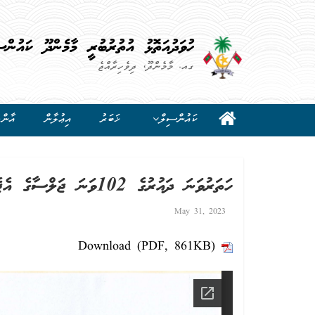
ހުވަދުއަތޮޅު އުތުރުބުރީ މާމެންދޫ ކައުންސ
ގއ. މާމެންދޫ، ދިވެހިރާއްޖެ
ކައުންސިލް
ޚަބަރު
އިޢުލާން
އާންމ
ހަތަރުވަނަ ދައުރުގެ 102ވަނަ ޖަލްސާގެ އެޖެންޑާ
May 31, 2023
Download (PDF, 861KB)