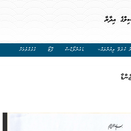
ިލްގެ އިދާރާ
ު ކުރެވޭ ލިޔުންތައް
ޑައުންލޯޑްސް
ފޮޓޯ
ގުޅުއްވުމަށް