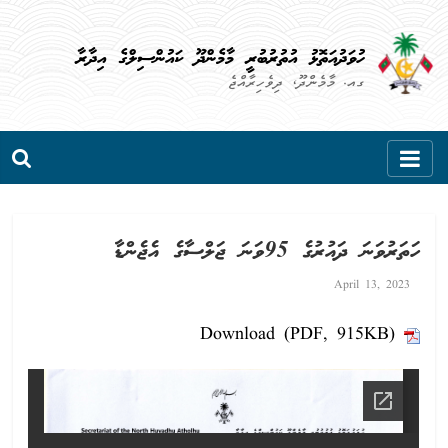
Skip
to
ހުވަދުއަތޮޅު އުތުރުބުރީ މާމެންދޫ ކައުންސިލްގެ އިދާރާ
content
ގއ. މާމެންދޫ، ދިވެހިރާއްޖެ
ހަތަރުވަނަ ދައުރުގެ 95ވަނަ ޖަލްސާގެ އެޖެންޑާ
April 13, 2023
Download (PDF, 915KB)