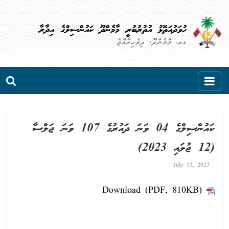
Skip
to
ހުވަދުއަތޮޅު އުތުރުބުރީ މާމެންދޫ ކައުންސިލްގެ އިދާރާ
content
ގއ. މާމެންދޫ، ދިވެހިރާއްޖެ
ކައުންސިލްގެ 04 ވަނަ ދައުރުގެ 107 ވަނަ ޖަލްސާ
(12 ޖުލައި 2023)
July 13, 2023
Download (PDF, 810KB)