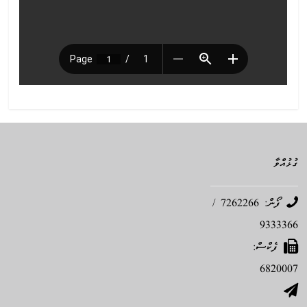
ގުޅުއްވާ
ފޯން: 7262266 /
9333366
ފެކްސް:
6820007