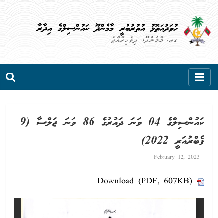
Skip
to
ހުވަދުއަތޮޅު އުތުރުބުރީ މާމެންދޫ ކައުންސިލްގެ އިދާރާ
content
ގއ. މާމެންދޫ، ދިވެހިރާއްޖެ
ކައުންސިލްގެ 04 ވަނަ ދައުރުގެ 86 ވަނަ ޖަލްސާ (9
ފެބްރުއަރީ 2022)
February 12, 2023
Download (PDF, 607KB)