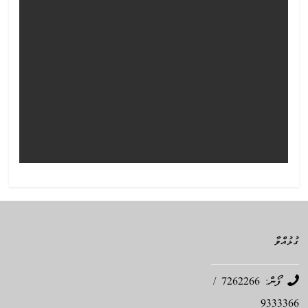
ގުޅުއްވާ
ފޯން: 7262266 /
9333366