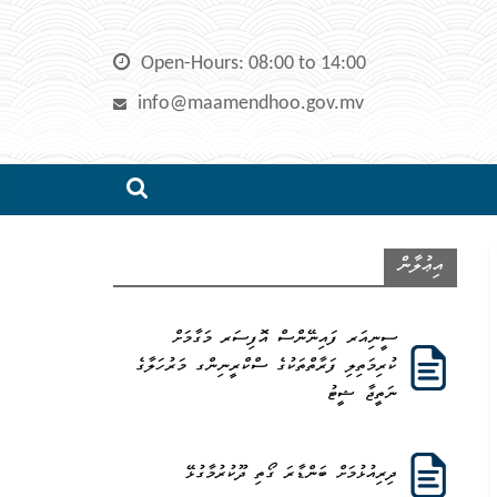
Skip
to
Open-Hours: 08:00 to 14:00
content
info@maamendhoo.gov.mv
އިޢުލާން
ސީނިއަރ ފައިނޭންސް އޮފިސަރ މަގާމަށް
ކުރިމަތިލި ފަރާތްތަކުގެ ސްކްރީނިންގ މަރުހަލާގެ
ނަތީޖާ ޝީޓު
ދިރިއުޅުމަށް ބަންޑާރަ ގޯތި ދޫކުރުމާގުޅޭ