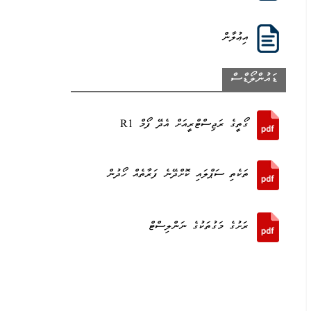
އިޢުލާން
ޑައުންލޯޑްސް
ގޯތީގެ ރަޖިސްޓްރީއަށް އެދޭ ފޯމް R1
ތަކެތި ސަޕްލައި ކޮށްދޭނެ ފަރާތެއް ހޯދުން
ރަށުގެ މަގުތަކުގެ ނަންލިސްޓް