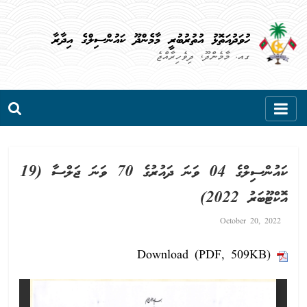
Skip
to
ހުވަދުއަތޮޅު އުތުރުބުރީ މާމެންދޫ ކައުންސިލްގެ އިދާރާ
content
ގއ. މާމެންދޫ، ދިވެހިރާއްޖެ
ކައުންސިލްގެ 04 ވަނަ ދައުރުގެ 70 ވަނަ ޖަލްސާ (19
އޮކްޓޫބަރު 2022)
October 20, 2022
Download (PDF, 509KB)