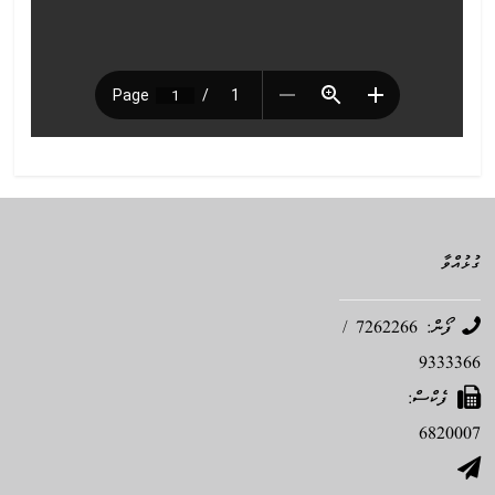
ގުޅުއްވާ
ފޯން: 7262266 /
9333366
ފެކްސް:
6820007