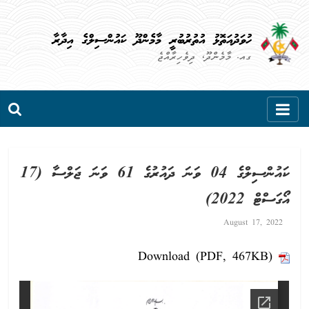
Skip
to
ހުވަދުއަތޮޅު އުތުރުބުރީ މާމެންދޫ ކައުންސިލްގެ އިދާރާ
content
ގއ. މާމެންދޫ، ދިވެހިރާއްޖެ
ކައުންސިލްގެ 04 ވަނަ ދައުރުގެ 61 ވަނަ ޖަލްސާ (17
އޯގަސްޓް 2022)
August 17, 2022
Download (PDF, 467KB)