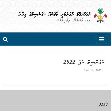
Skip
to
ހުވަދުއަތޮޅު އުތުރުބުރީ މާމެންދޫ ކައުންސިލްގެ އިދާރާ
content
ގއ. މާމެންދޫ، ދިވެހިރާއްޖެ
ކައުންސިލް ކަޕް 2022
June 16, 2022
ގުޅުއްވާ