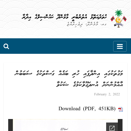
Skip
to
ހުވަދުއަތޮޅު އުތުރުބުރީ މާމެންދޫ ކައުންސިލްގެ އިދާރާ
content
ގއ. މާމެންދޫ، ދިވެހިރާއްޖެ
މަގުތަކުގައި އިންދާފައި ހުރި ބައެއް ގަސްތަކުގެ ސަބަބުން
އާއްމުންނަށް އުނދަގޫވާކަމުގެ ޝަކުވާ
February 2, 2022
Download (PDF, 451KB)