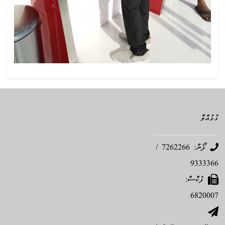
ގުޅުއްވާ
ފޯން: 7262266 /
9333366
ފެކްސް:
6820007