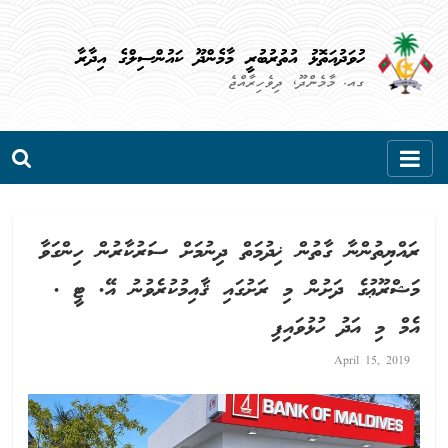
Skip
to
ހުވަދުއަތޮޅު އުތުރުބުރީ މާމެންދޫ ކައުންސިލްގެ އިދާރާ
content
ގއ. މާމެންދޫ، ދިވެހިރާއްޖެ
ރައްޔިތުންނާ ގާތުން ޚިދުމަތް ދިނުމަށް ސަރުކާރުން ހިންގަވާ
މަޝްރޫޢުގެ ދަށުން މި ރަށުގައި ޤާއިމުކުރެވުނު އޭ. ޓީ .
އެމް މި އަދު ހުޅުވައިފި
April 15, 2019